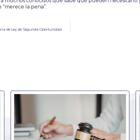
a muchos conocidos que sabe que pueden necesitarlo y
 “merece la pena”.
oría de Ley de Segunda Oportunidad