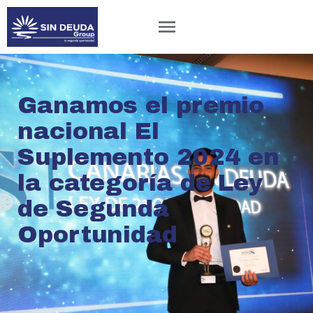
Ganamos el premio
nacional El
Suplemento 2024 en
la categoría de Ley
de Segunda
Oportunidad