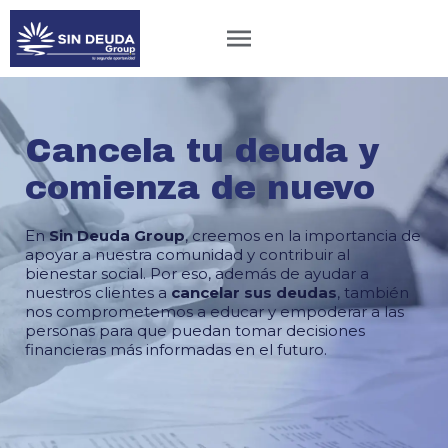
Cancela tu deuda y
comienza de nuevo
En
Sin Deuda Group
, creemos en la importancia de
apoyar a nuestra comunidad y contribuir al
bienestar social. Por eso, además de ayudar a
nuestros clientes a
cancelar sus deudas
, también
nos comprometemos a educar y empoderar a las
personas para que puedan tomar decisiones
financieras más informadas en el futuro.