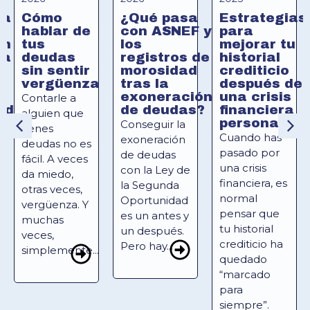
Cómo
¿Qué pasa
Estrategias
ia
hablar de
con ASNEF y
para
tus
los
mejorar tu
en
deudas
registros de
historial
ra
sin sentir
morosidad
crediticio
a
vergüenza
tras la
después de
exoneración
una crisis
Contarle a
de deudas?
financiera
ad
alguien que
personal
Conseguir la
tienes
Cuando has
exoneración
deudas no es
pasado por
de deudas
fácil. A veces
una crisis
con la Ley de
da miedo,
financiera, es
la Segunda
otras veces,
normal
Oportunidad
vergüenza. Y
pensar que
es un antes y
muchas
tu historial
un después.
veces,
crediticio ha
Pero hay...
simplemente...
quedado
“marcado
para
siempre”.