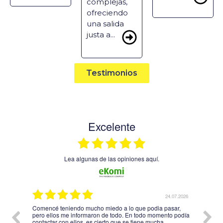
complejas,
ofreciendo
una salida
justa a...
Testimonios
Excelente
Lea algunas de las opiniones aquí.
07.2026
24.07.2026
 no
Comencé teniendo mucho miedo a lo que podia pasar,
SOLO
gún
pero ellos me informaron de todo. En todo momento podía
OBTE
contactar con ellos, es cierto que se tiene mucha
MEJO