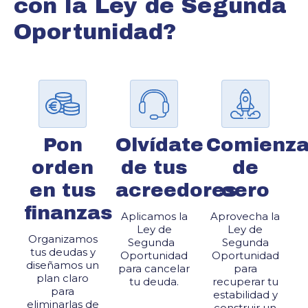
con la Ley de Segunda
Oportunidad?
Pon
Olvídate
Comienz
orden
de tus
de
en tus
acreedores
cero
finanzas
Aplicamos la
Aprovecha la
Ley de
Ley de
Organizamos
Segunda
Segunda
tus deudas y
Oportunidad
Oportunidad
diseñamos un
para cancelar
para
plan claro
tu deuda.
recuperar tu
para
estabilidad y
eliminarlas de
construir un