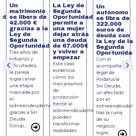
Un
La Ley de
Un
matrimonio
Segunda
autónomo
ad
se libera de
Oportunidad
se libra de
42.000 €
permite a
322.000
gracias a la
una mujer
euros de
Ley de
dejar atrás
deuda con
Segunda
una deuda
la Ley de la
Oportunidad
de 67.000€
Segunda
y volver a
Tras años de
Oportunida
empezar
esfuerzo y
Con el
Este caso
dificultades,
acompañamient
evidencia
la pareja
legal de
cómo los
logra cerrar
Andalucía
mecanismos
una etapa
Sin Deuda,
de
marcada por
un afectado
protección
el
por el
frente al
sobreendeudamiento
sobreendeudami
sobreendeudamiento
gracias a Sin
tras la ruina
pueden
Deuda
de su
transformar
Group....
negocio
realidades
logra...