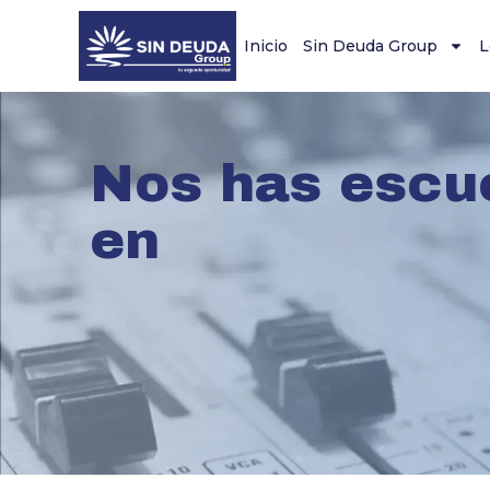
Inicio
Sin Deuda Group
L
Nos has escu
en