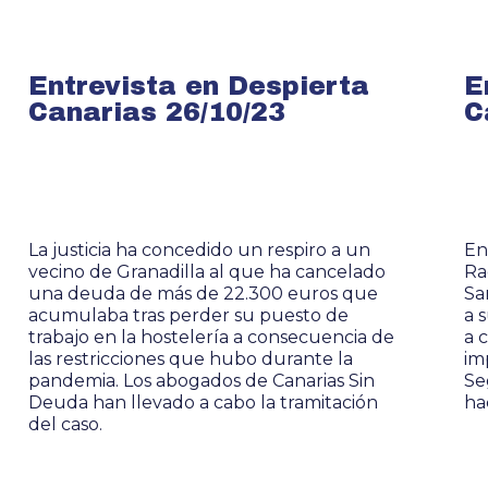
Entrevista en Despierta
E
Canarias 26/10/23
C
La justicia ha concedido un respiro a un
En
vecino de Granadilla al que ha cancelado
Ra
una deuda de más de 22.300 euros que
Sa
acumulaba tras perder su puesto de
a 
trabajo en la hostelería a consecuencia de
a 
las restricciones que hubo durante la
im
pandemia. Los abogados de Canarias Sin
Se
Deuda han llevado a cabo la tramitación
ha
del caso.