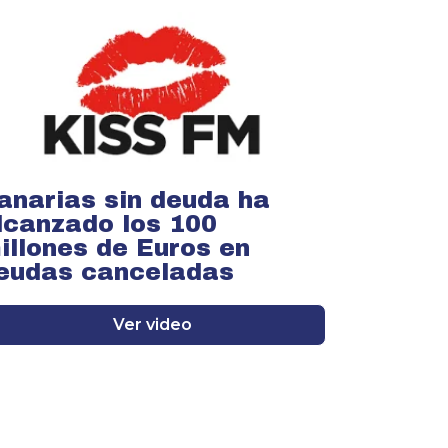
anarias sin deuda ha
lcanzado los 100
illones de Euros en
eudas canceladas
Ver video