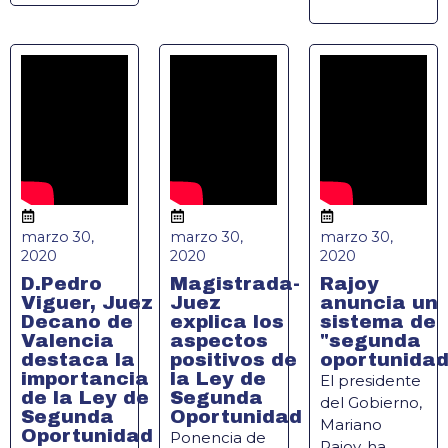
marzo 30,
marzo 30,
marzo 30,
2020
2020
2020
D.Pedro
Magistrada-
Rajoy
Viguer, Juez
Juez
anuncia un
Decano de
explica los
sistema de
Valencia
aspectos
"segunda
destaca la
positivos de
oportunidad
importancia
la Ley de
El presidente
de la Ley de
Segunda
del Gobierno,
Segunda
Oportunidad
Mariano
Oportunidad
Ponencia de
Rajoy, ha