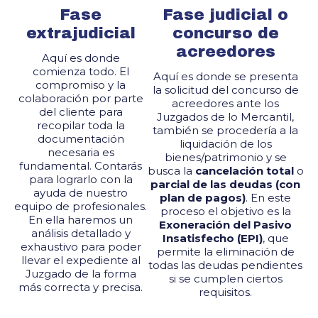
Fase
Fase judicial o
extrajudicial
concurso de
acreedores
Aquí es donde
comienza todo. El
Aquí es donde se presenta
compromiso y la
la solicitud del concurso de
colaboración por parte
acreedores ante los
del cliente para
Juzgados de lo Mercantil,
recopilar toda la
también se procedería a la
documentación
liquidación de los
necesaria es
bienes/patrimonio y se
fundamental. Contarás
busca la
cancelación total
o
para lograrlo con la
parcial de las deudas (con
ayuda de nuestro
plan de pagos)
. En este
equipo de profesionales.
proceso el objetivo es la
En ella haremos un
Exoneración del Pasivo
análisis detallado y
Insatisfecho (EPI)
, que
exhaustivo para poder
permite la eliminación de
llevar el expediente al
todas las deudas pendientes
Juzgado de la forma
si se cumplen ciertos
más correcta y precisa.
requisitos.