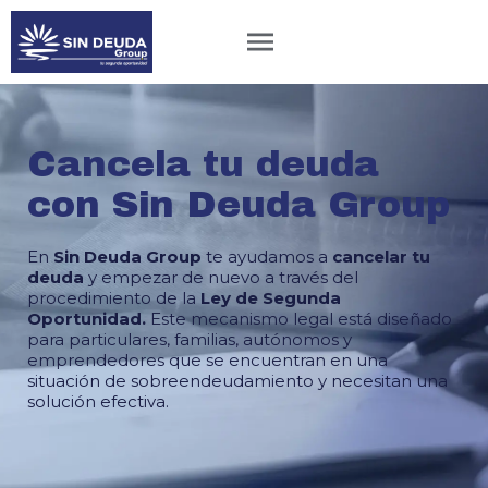
Cancela tu deuda
con Sin Deuda Group
En
Sin Deuda Group
te ayudamos a
cancelar tu
deuda
y empezar de nuevo a través del
procedimiento de la
Ley de Segunda
Oportunidad.
Este mecanismo legal está diseñado
para particulares, familias, autónomos y
emprendedores que se encuentran en una
situación de sobreendeudamiento y necesitan una
solución efectiva.