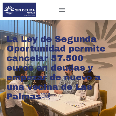
La Ley de Segunda
Oportunidad permite
cancelar 57.500
euros en deudas y
empezar de nuevo a
una vecina de Las
Palmas￼