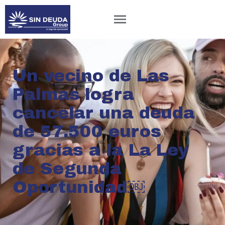
Un vecino de Las
Palmas logra
cancelar una deuda
de 57.500 euros
gracias a la La Ley
de Segunda
Oportunidad￼