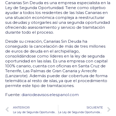
Canarias Sin Deuda es una empresa especialista en la
Ley de Segunda Oportunidad. Tiene como objetivo
ayudar a todos los residentes de las Islas Canarias en
una situación económica compleja a reestructurar
sus deudas y otorgarles así una segunda oportunidad
ofreciendo asesoramiento y servicio de tramitación
durante todo el proceso.
Desde su creación, Canarias Sin Deuda ha
conseguido la cancelación de más de tres millones
de euros de deuda en el archipiélago,
consolidándose como líderes en la ley de segunda
oportunidad en las islas. Es una empresa con capital
100% canario, cuenta con oficinas en Santa Cruz de
Tenerife, Las Palmas de Gran Canaria y Arrecife
(Lanzarote). Además puede dar cobertura de forma
telemática al resto de islas, ya que el procedimiento
permite este tipo de tramitaciones.
Fuente:
diariodeavisos.elespanol.com
ANTERIOR
SIGUIENTE
La Ley de Segunda Oportunidad permite cancelar 57.500 euros en deudas y empezar de nuevo a una vecina de Las Palmas
La Ley de Segunda Oportunidad permite cancelar 57.500 euros en deudas y empezar de nuevo a una vecina de Las Palmas￼