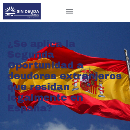
¿Se aplica la
Segunda
Oportunidad a
deudores extranjeros
que residan
legalmente en
España?