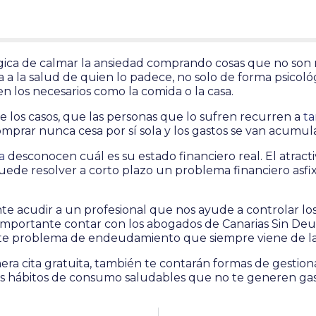
gica de calmar la ansiedad comprando cosas que no son n
a la salud de quien lo padece, no solo de forma psicológi
en los necesarios como la comida o la casa.
de los casos, que las personas que lo sufren recurren a
ta
mprar nunca cesa por sí sola y los gastos se van acumu
a
desconocen cuál es su estado financiero real. El atract
ede resolver a corto plazo un problema financiero asfixi
te acudir a un profesional que nos ayude a controlar lo
importante contar con los abogados de Canarias Sin De
 este problema de endeudamiento que siempre viene de 
a cita gratuita, también te contarán formas de gestiona
nos hábitos de consumo saludables que no te generen gas