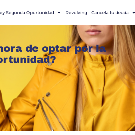
ey Segunda Oportunidad
Revolving
Cancela tu deuda
hora de optar por la
ortunidad?