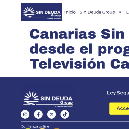
Inicio
Sin Deuda Group
L
Canarias Sin 
desde el pr
Televisión C
Ley Segu
Acce
Confianza online